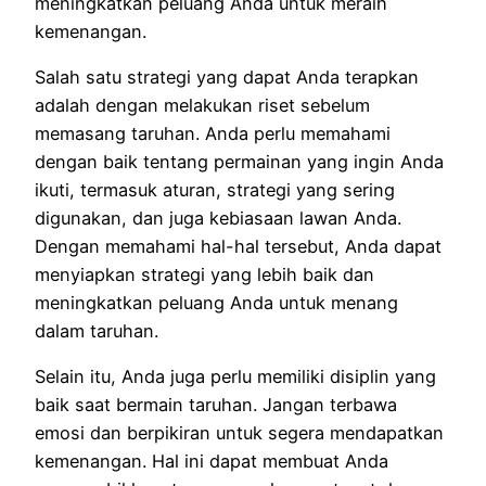
meningkatkan peluang Anda untuk meraih
kemenangan.
Salah satu strategi yang dapat Anda terapkan
adalah dengan melakukan riset sebelum
memasang taruhan. Anda perlu memahami
dengan baik tentang permainan yang ingin Anda
ikuti, termasuk aturan, strategi yang sering
digunakan, dan juga kebiasaan lawan Anda.
Dengan memahami hal-hal tersebut, Anda dapat
menyiapkan strategi yang lebih baik dan
meningkatkan peluang Anda untuk menang
dalam taruhan.
Selain itu, Anda juga perlu memiliki disiplin yang
baik saat bermain taruhan. Jangan terbawa
emosi dan berpikiran untuk segera mendapatkan
kemenangan. Hal ini dapat membuat Anda