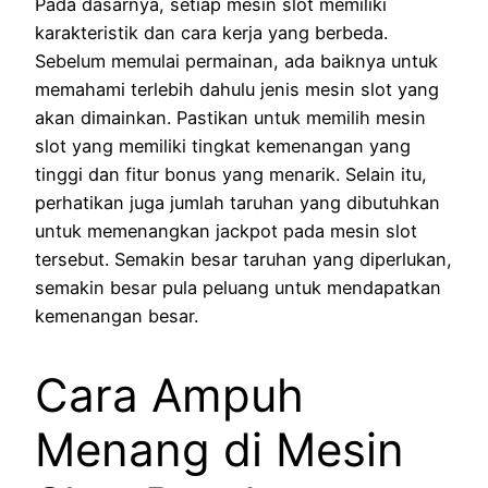
Pada dasarnya, setiap mesin slot memiliki
karakteristik dan cara kerja yang berbeda.
Sebelum memulai permainan, ada baiknya untuk
memahami terlebih dahulu jenis mesin slot yang
akan dimainkan. Pastikan untuk memilih mesin
slot yang memiliki tingkat kemenangan yang
tinggi dan fitur bonus yang menarik. Selain itu,
perhatikan juga jumlah taruhan yang dibutuhkan
untuk memenangkan jackpot pada mesin slot
tersebut. Semakin besar taruhan yang diperlukan,
semakin besar pula peluang untuk mendapatkan
kemenangan besar.
Cara Ampuh
Menang di Mesin