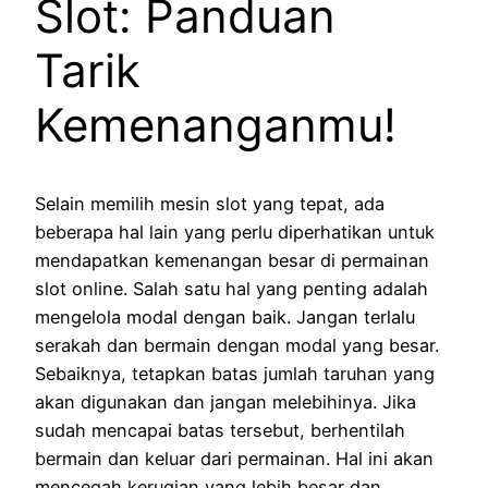
Slot: Panduan
Tarik
Kemenanganmu!
Selain memilih mesin slot yang tepat, ada
beberapa hal lain yang perlu diperhatikan untuk
mendapatkan kemenangan besar di permainan
slot online. Salah satu hal yang penting adalah
mengelola modal dengan baik. Jangan terlalu
serakah dan bermain dengan modal yang besar.
Sebaiknya, tetapkan batas jumlah taruhan yang
akan digunakan dan jangan melebihinya. Jika
sudah mencapai batas tersebut, berhentilah
bermain dan keluar dari permainan. Hal ini akan
mencegah kerugian yang lebih besar dan