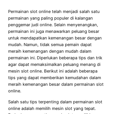
Permainan slot online telah menjadi salah satu
permainan yang paling populer di kalangan
penggemar judi online. Selain menyenangkan,
permainan ini juga menawarkan peluang besar
untuk mendapatkan kemenangan besar dengan
mudah. Namun, tidak semua pemain dapat
meraih kemenangan dengan mudah dalam
permainan ini. Diperlukan beberapa tips dan trik
agar dapat memaksimalkan peluang menang di
mesin slot online. Berikut ini adalah beberapa
tips yang dapat memberikan kemudahan dalam
meraih kemenangan besar dalam permainan slot
online.
Salah satu tips terpenting dalam permainan slot
online adalah memilih mesin slot yang tepat.