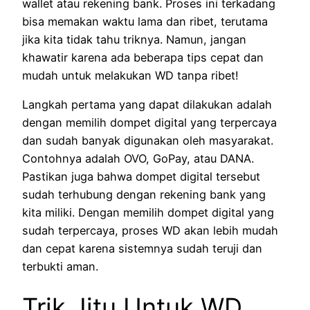
wallet atau rekening bank. Proses ini terkadang
bisa memakan waktu lama dan ribet, terutama
jika kita tidak tahu triknya. Namun, jangan
khawatir karena ada beberapa tips cepat dan
mudah untuk melakukan WD tanpa ribet!
Langkah pertama yang dapat dilakukan adalah
dengan memilih dompet digital yang terpercaya
dan sudah banyak digunakan oleh masyarakat.
Contohnya adalah OVO, GoPay, atau DANA.
Pastikan juga bahwa dompet digital tersebut
sudah terhubung dengan rekening bank yang
kita miliki. Dengan memilih dompet digital yang
sudah terpercaya, proses WD akan lebih mudah
dan cepat karena sistemnya sudah teruji dan
terbukti aman.
Trik Jitu Untuk WD