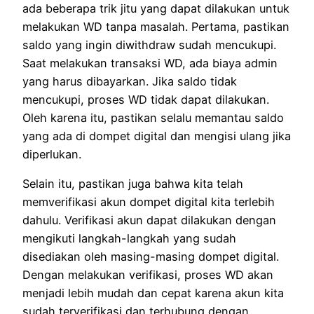
ada beberapa trik jitu yang dapat dilakukan untuk
melakukan WD tanpa masalah. Pertama, pastikan
saldo yang ingin diwithdraw sudah mencukupi.
Saat melakukan transaksi WD, ada biaya admin
yang harus dibayarkan. Jika saldo tidak
mencukupi, proses WD tidak dapat dilakukan.
Oleh karena itu, pastikan selalu memantau saldo
yang ada di dompet digital dan mengisi ulang jika
diperlukan.
Selain itu, pastikan juga bahwa kita telah
memverifikasi akun dompet digital kita terlebih
dahulu. Verifikasi akun dapat dilakukan dengan
mengikuti langkah-langkah yang sudah
disediakan oleh masing-masing dompet digital.
Dengan melakukan verifikasi, proses WD akan
menjadi lebih mudah dan cepat karena akun kita
sudah terverifikasi dan terhubung dengan