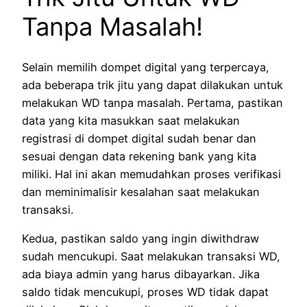
Tanpa Masalah!
Selain memilih dompet digital yang terpercaya,
ada beberapa trik jitu yang dapat dilakukan untuk
melakukan WD tanpa masalah. Pertama, pastikan
data yang kita masukkan saat melakukan
registrasi di dompet digital sudah benar dan
sesuai dengan data rekening bank yang kita
miliki. Hal ini akan memudahkan proses verifikasi
dan meminimalisir kesalahan saat melakukan
transaksi.
Kedua, pastikan saldo yang ingin diwithdraw
sudah mencukupi. Saat melakukan transaksi WD,
ada biaya admin yang harus dibayarkan. Jika
saldo tidak mencukupi, proses WD tidak dapat