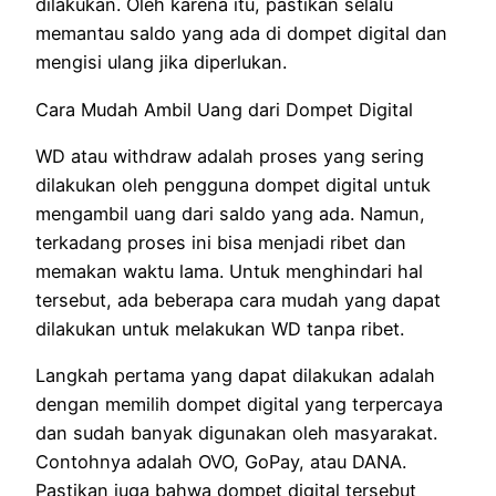
dilakukan. Oleh karena itu, pastikan selalu
memantau saldo yang ada di dompet digital dan
mengisi ulang jika diperlukan.
Cara Mudah Ambil Uang dari Dompet Digital
WD atau withdraw adalah proses yang sering
dilakukan oleh pengguna dompet digital untuk
mengambil uang dari saldo yang ada. Namun,
terkadang proses ini bisa menjadi ribet dan
memakan waktu lama. Untuk menghindari hal
tersebut, ada beberapa cara mudah yang dapat
dilakukan untuk melakukan WD tanpa ribet.
Langkah pertama yang dapat dilakukan adalah
dengan memilih dompet digital yang terpercaya
dan sudah banyak digunakan oleh masyarakat.
Contohnya adalah OVO, GoPay, atau DANA.
Pastikan juga bahwa dompet digital tersebut