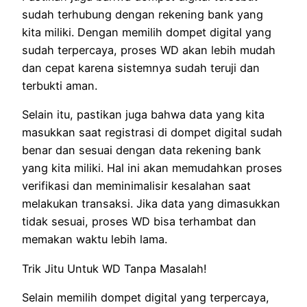
sudah terhubung dengan rekening bank yang
kita miliki. Dengan memilih dompet digital yang
sudah terpercaya, proses WD akan lebih mudah
dan cepat karena sistemnya sudah teruji dan
terbukti aman.
Selain itu, pastikan juga bahwa data yang kita
masukkan saat registrasi di dompet digital sudah
benar dan sesuai dengan data rekening bank
yang kita miliki. Hal ini akan memudahkan proses
verifikasi dan meminimalisir kesalahan saat
melakukan transaksi. Jika data yang dimasukkan
tidak sesuai, proses WD bisa terhambat dan
memakan waktu lebih lama.
Trik Jitu Untuk WD Tanpa Masalah!
Selain memilih dompet digital yang terpercaya,